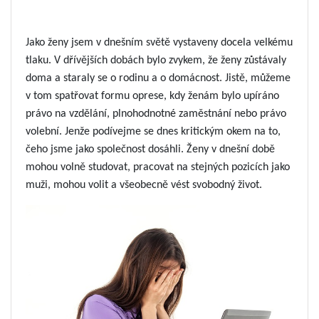
Jako ženy jsem v dnešním světě vystaveny docel
a
velkému
tlaku. V dřívějších dobách bylo zvykem, že ženy zůstávaly
doma a staraly se o rodinu a o domácnost. Jistě, můžeme
v tom spatřovat formu oprese, kdy ženám bylo upíráno
právo na vzdělání, plnohodnotné zaměstnání nebo právo
volební. Jenže podívejme se dnes kritickým okem na to,
čeho jsme jako společnost dosáhli. Ženy v dnešní době
mohou volně studovat, pracovat na stejných pozicích jako
muži, mohou volit a všeobecně vést svobodný život.