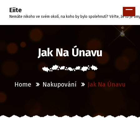
Skip
Eiite
to
content
Nemáte nikoho ve svém okolí, na koho by bylo spolehnutí? Věřte, že to je o
Jak Na Únavu
Home
Nakupování
Jak Na Únavu