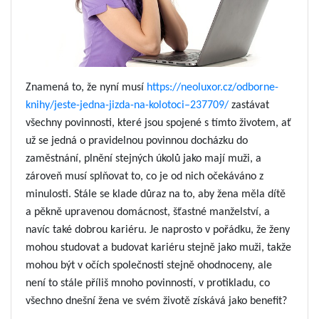
Znamená to, že nyní musí
https://neoluxor.cz/odborne-
knihy/jeste-jedna-jizda-na-kolotoci–237709/
zastávat
všechny povinnosti, které jsou spojené s tímto životem, ať
už se jedná o pravidelnou povinnou docházku do
zaměstnání, plnění stejných úkolů jako mají muži, a
zároveň musí splňovat to, co je od nich očekáváno z
minulosti. Stále se klade důraz na to, aby žena měla dítě
a pěkně upravenou domácnost, šťastné manželství, a
navíc také dobrou kariéru. Je naprosto v pořádku, že ženy
mohou studovat a budovat kariéru stejně jako muži, takže
mohou být v očích společnosti stejně ohodnoceny, ale
není to stále příliš mnoho povinností, v protikladu, co
všechno dnešní žena ve svém životě získává jako benefit?