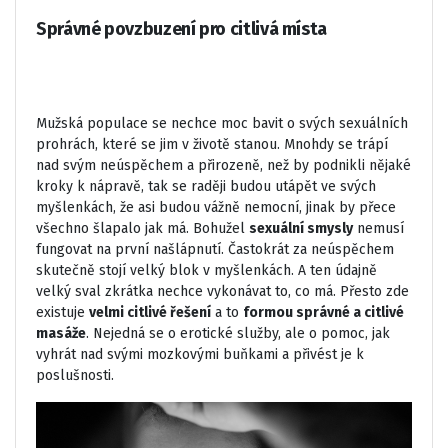
Správné povzbuzení pro citlivá místa
Mužská populace se nechce moc bavit o svých sexuálních
prohrách, které se jim v životě stanou. Mnohdy se trápí
nad svým neúspěchem a přirozeně, než by podnikli nějaké
kroky k nápravě, tak se raději budou utápět ve svých
myšlenkách, že asi budou vážně nemocní, jinak by přece
všechno šlapalo jak má. Bohužel
sexuální smysly
nemusí
fungovat na první našlápnutí. Častokrát za neúspěchem
skutečně stojí velký blok v myšlenkách. A ten údajně
velký sval zkrátka nechce vykonávat to, co má. Přesto zde
existuje
velmi citlivé řešení
a to
formou správné a citlivé
masáže
. Nejedná se o erotické služby, ale o pomoc, jak
vyhrát nad svými mozkovými buňkami a přivést je k
poslušnosti.