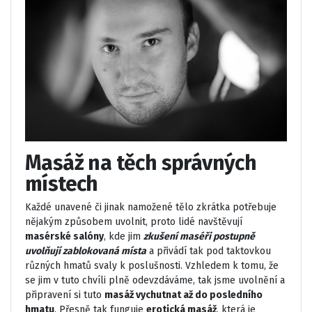
Masáž na těch správných
místech
Každé unavené či jinak namožené tělo zkrátka potřebuje
nějakým způsobem uvolnit, proto lidé navštěvují
masérské salóny
, kde jim
zkušení maséři postupně
uvolňují zablokovaná místa
a přivádí tak pod taktovkou
různých hmatů svaly k poslušnosti. Vzhledem k tomu, že
se jim v tuto chvíli plně odevzdáváme, tak jsme uvolnění a
připravení si tuto
masáž vychutnat až do posledního
hmatu
. Přesně tak funguje
erotická masáž
, která je