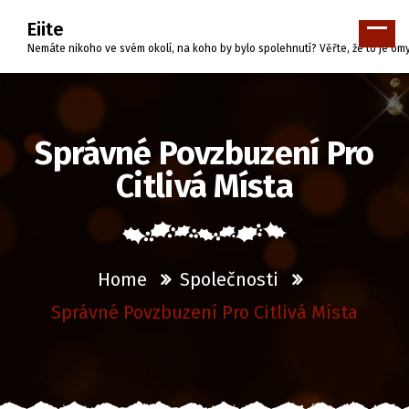
Skip
Eiite
to
content
Nemáte nikoho ve svém okolí, na koho by bylo spolehnutí? Věřte, že to je o
Správné Povzbuzení Pro
Citlivá Místa
Home
Společnosti
Správné Povzbuzení Pro Citlivá Místa